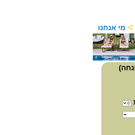
ᐊ
מי אנחנו
ת