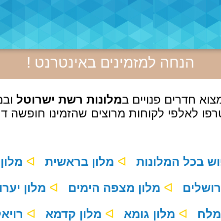
הנחה למזמינים באינטרנט !
וא חדרים פנויים ב
מלונות רשת ישרוטל
ובמ
פו לאלפי לקוחות מרוצים שהזמינו חופשה דר
ᐊ
מלון בראשית
ᐊ
מלון כרמים
ᐊ
מלון מצפה הימים
ᐊ
מלון יערות הכרמל
ᐊ
מלון גומא
ᐊ
מלון קדמא
ᐊ
רויאל גארדן