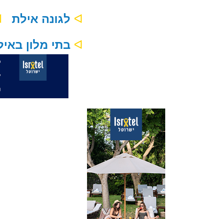
ᐊ
לגונה אילת
ᐊ
ᐊ
בתי מלון באילת